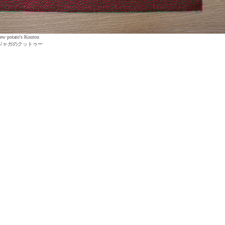
ew potato's Koutou
ジャガのクットゥー