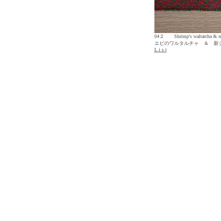
04２
Shrimp's waltarcha & n
エビのワルタルチャ ＆ 新
L i s t