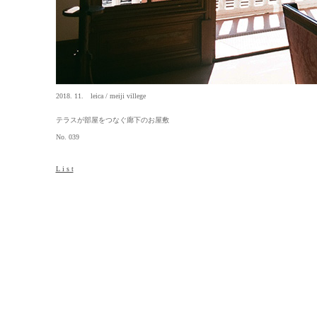
2018. 11. leica / meiji villege
テラスが部屋をつなぐ廊下のお屋敷
No. 039
L i s t