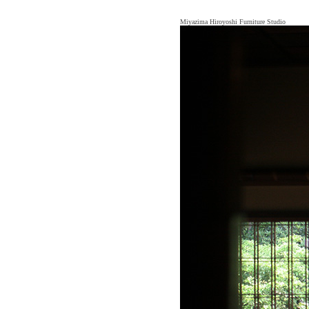
Miyazima Hiroyoshi Furniture Studio