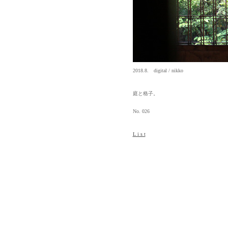
2018.8. digital / nikko
庭と格子。
No. 026
L i s t