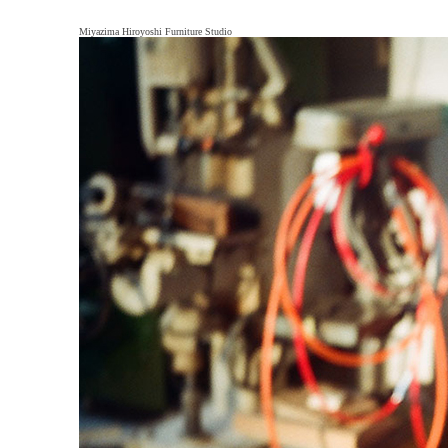
Miyazima Hiroyoshi Furniture Studio