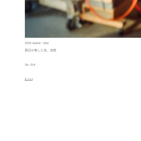
2018.Atelier / film
西日が射した先、哀愁
No. 014
L i s t