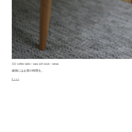
322 coffee table / nara oilf inish / rattan
縁側にはお茶の時間を。
L i s t