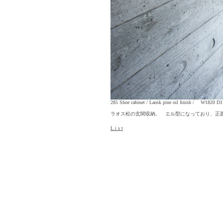
285 Shoe cabinet / Laosk pine oil finish / W18
ラオス松の玄関収納。 エル型になっており、正
L i s t