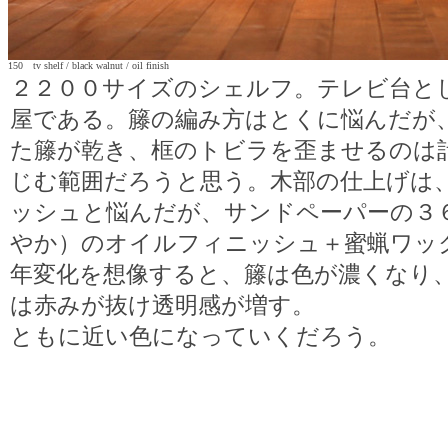
150 tv shelf / black walnut / oil finish
２２００サイズのシェルフ。テレビ台と
屋である。籐の編み方はとくに悩んだが
た籐が乾き、框のトビラを歪ませるのは
じむ範囲だろうと思う。木部の仕上げは
ッシュと悩んだが、サンドペーパーの３
やか）のオイルフィニッシュ＋蜜蝋ワッ
年変化を想像すると、籐は色が濃くなり
は赤みが抜け透明感が増す。
ともに近い色になっていくだろう。