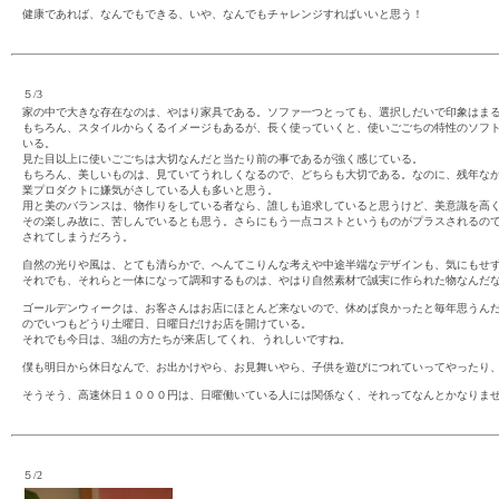
健康であれば、なんでもできる、いや、なんでもチャレンジすればいいと思う！
５/3
家の中で大きな存在なのは、やはり家具である。ソファ一つとっても、選択しだいで印象はま
もちろん、スタイルからくるイメージもあるが、長く使っていくと、使いごごちの特性のソフ
いる。
見た目以上に使いごごちは大切なんだと当たり前の事であるが強く感じている。
もちろん、美しいものは、見ていてうれしくなるので、どちらも大切である。なのに、残年な
業プロダクトに嫌気がさしている人も多いと思う。
用と美のバランスは、物作りをしている者なら、誰しも追求していると思うけど、美意識を高
その楽しみ故に、苦しんでいるとも思う。さらにもう一点コストというものがプラスされるの
されてしまうだろう。
自然の光りや風は、とても清らかで、へんてこりんな考えや中途半端なデザインも、気にもせ
それでも、それらと一体になって調和するものは、やはり自然素材で誠実に作られた物なんだ
ゴールデンウィークは、お客さんはお店にほとんど来ないので、休めば良かったと毎年思うん
のでいつもどうり土曜日、日曜日だけお店を開けている。
それでも今日は、3組の方たちが来店してくれ、うれしいですね。
僕も明日から休日なんで、お出かけやら、お見舞いやら、子供を遊びにつれていってやったり
そうそう、高速休日１０００円は、日曜働いている人には関係なく、それってなんとかなりま
５/2