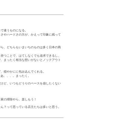
るで違うものになる。
トさやハードさの方が、かえって印象に残って
がら、どちらもいまいちのものは多く日本の商
く持つことで、はてしなくでも追求できるし、
で、まったく相当な想いがないとノックアウト
ず、穏やかにに包み込んでくれる。
なあ、、、。まったく。
だけど、いつもどうりのペースを崩したくない
、家の掃除やら、楽しもう！
せん？って思っている店主たちは多いと思う。