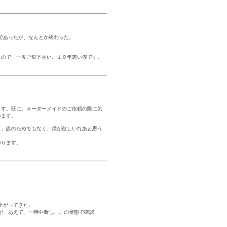
んであったが、なんとか終わった。
すので、一度ご覧下さい。１０年若い僕です。
ます。既に、オーダーメイドのご依頼の際に気
います。
て、誰のためでもなく、僕が欲しいなあと思う
作ります。
上がってきた。
が、あえて、一時中断し、この状態で確認