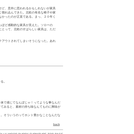
けど、意外に思われるかもしれないが家具
く惚れ込んできた。北欧の有名な椅子や家
なかったのが正直である。まっ、２０年く
っぽど感動的な家具が見えた。ソローの
にとって、北欧のすばらしい家具は、ただ
クアウトされてしまいそうになった。あれ
せる。
。
。
、体で感じてなんぼじゃ！ってような事なんだ
けてみると、素材の持ち味なんてものに興味が
、。そういうのってホント豊かなことなんだな
back