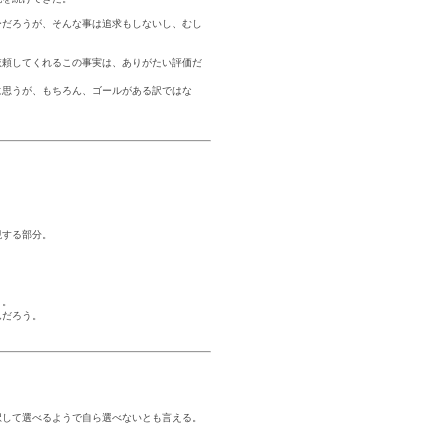
ーだろうが、そんな事は追求もしないし、むし
依頼してくれるこの事実は、ありがたい評価だ
に思うが、もちろん、ゴールがある訳ではな
現する部分。
う。
んだろう。
択して選べるようで自ら選べないとも言える。