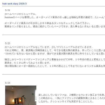
hwb work diary 2009
.5
５/31
ホームページのリニューアル。
furnitureのページを整理した。オーダーメイド家具の引っ越しは地味な作業の連続で、たいへ
オーダーメイド家具２の引き出しが６０杯あるタンスをチェックしてみて下さい。
動画をリンク貼りました。過去に紹介していたページですが、見た事もない方もいると思いま
５/25
ホームページのリニューアルをしています。少しづつリニューアルさせていきます。
それと同時に、僕、家具職人宮嶋浩嘉として、今できる最大限の家具を、作っていこうと思い
づかれている方もいるかと思いますが、僕ができる最大限の家具を常に作ろうとしていると思
独立しホリーウッドバディーファニチュアと看板をかかげて10年。１０年分の答えと変化とし
家具を、たくさん作ってみようと思います。
僕が僕自身にオーダー依頼をしたとして、１０年の答えとして今までにないオリジナル家具を
５/24
楽しみにしているソファは、２種類ともウレタン加工まで出来
この時点から、一気にファブリックの縫製作業に入るところだ
しながら、クッションサイズを決定することにした。