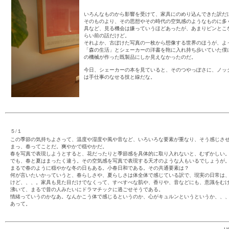
いろんなものから影響を受けて、家具にのめり込んできた訳だ
そのものより、その思想やその時代の空気感のようなものに多
具など、見る機会は嫌っていうほどあったが、あまりピンとこ
らい前の話だけど。
それよか、古ぼけた写真の一枚から想像する世界のほうが、よ
「森の生活」とシェーカーの洋書を鞄に入れ持ち歩いていた僕
の機械が作った既製品にしか見えなかったのだ。
今日、シェーカーの本を見ていると、そのつやっぽさに、ノッ
は手仕事のなせる技と線だな。
５/１
この季節の気持ちよさって、温度や湿度や風や音など、いろいろな要素が重なり、そう感じさ
まっ、春ってことだ。爽やかで穏やかだ。
春を写真で表現しようとすると、花だったりと季節感を具体的に取り入れないと、むずかしい
でも、春と夏はまったく違う。その空気感を写真で表現する天才のような人もいるでしょうが
まるで春のように穏やかな冬の日もある。小春日和である。その共通要素は？
何が言いたいかっていうと、春らしさや、夏らしさは体全体で感じている訳で、現実の日常は
けど、、、。家具も見た目だけでなくって、すべすべな肌や、香りや、音などにも、意識をむ
沸いて、まるで昔の人みたいにドラマチックに過ごせそうである。
情緒っていうのかなあ。なんかこう体で感じるというのか、心がキュルンというというか、、
あって。