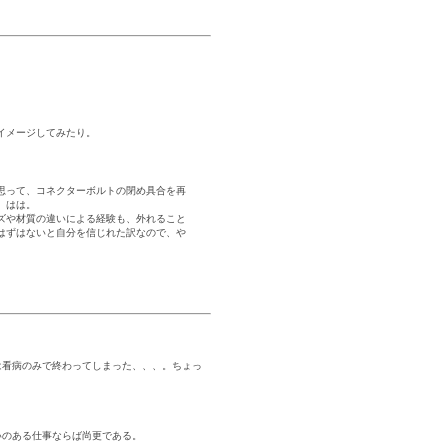
イメージしてみたり。
思って、コネクターボルトの閉め具合を再
。はは。
ズや材質の違いによる経験も、外れること
はずはないと自分を信じれた訳なので、や
は看病のみで終わってしまった、、、。ちょっ
いのある仕事ならば尚更である。