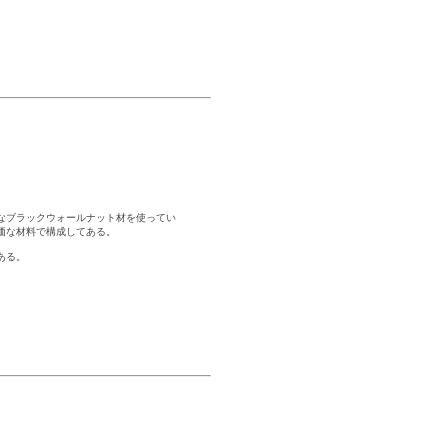
。
なブラックウォールナット材を使ってい
価な材料で構成してある。
ある。