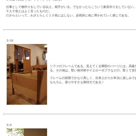
仕事として物作りをしている以上、相手がいる。でなかったらこういう家具作りをしていない
十人十色とはよく言ったものだ。
だからといって、わざとらしく１０色にはしない。必然的に色に導かれていく感じである。
５/10
ソファのフレームである。見えてくる脚部のパーツには、高級
る。その他は、堅い南洋材やイエローポプラなどの、堅くて安
フレームの段階でかなり美しく、出来上がりが本当に楽しみで
もちろん、座りやすさも期待大である！
５/9