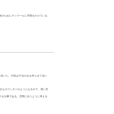
飾のためにディテールに手間をかけている
談頂いた。今回はTV台のみを作らせて頂い
大きなカウンターのようになるので、潔い空
のも仕事である。空間に合うように考える
。