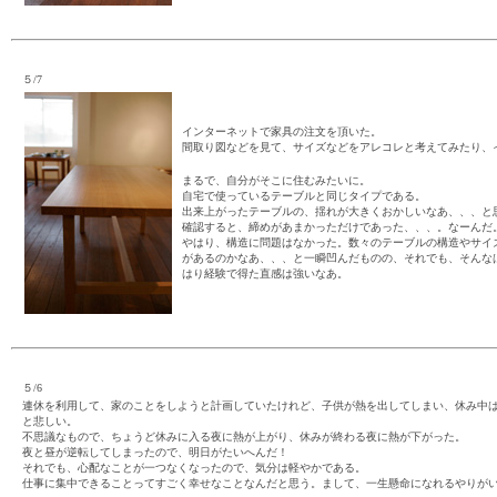
５/7
インターネットで家具の注文を頂いた。
間取り図などを見て、サイズなどをアレコレと考えてみたり、
まるで、自分がそこに住むみたいに。
自宅で使っているテーブルと同じタイプである。
出来上がったテーブルの、揺れが大きくおかしいなあ、、、と
確認すると、締めがあまかっただけであった、、、。なーんだ
やはり、構造に問題はなかった。数々のテーブルの構造やサイ
があるのかなあ、、、と一瞬凹んだものの、それでも、そんな
はり経験で得た直感は強いなあ。
５/6
連休を利用して、家のことをしようと計画していたけれど、子供が熱を出してしまい、休み中
と悲しい。
不思議なもので、ちょうど休みに入る夜に熱が上がり、休みが終わる夜に熱が下がった。
夜と昼が逆転してしまったので、明日がたいへんだ！
それでも、心配なことが一つなくなったので、気分は軽やかである。
仕事に集中できることってすごく幸せなことなんだと思う。まして、一生懸命になれるやりが