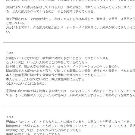
お店に来てくれ家具を依頼してくれる人は、僕の立場が、作家だろうが職人だろうがデザイナ
ろ、どんな家具を作ってくれるのか、そこを純粋に求めてくれる。
物で評価される。それは絶対だし、次はチェストを次は本棚をと、数年後に２回目、３回目と
と思っている。
おかげさまで年々、作る家具の幅が広がり、オーダーメイド家具にいい結果が実ってきたよう
い。
５/13
技術はハートがなければ、最大限に発揮できないと思う。それとチャンスも。
心というのは、いったい人間のどこに存在しているのだろう。
目を閉じて、誰かの幸せを願ったり、祈ったり。イマジネーションの中にいるのか。
脳は切除できる部分があると言う。切除しても影響のない部分。感情を抱く部分と、それを表
本人とは無意識に脳の中で電気信号が過剰に伝達されることがあるらしい。
本人がそうしたい訳でないのに、体は無意識的に反応する。
心はいったいどこにあるのか。
意識的に自分の体や脳を制御できる僕たちは、そのすばらしさに感謝することすらしないだろ
でも、きっと感情の入り交じったその営みは、人間の人間たるすばらしい奇跡のような能力な
５/12
理由はともかくとして、とても大きなことに触れていると、大事なことが明確になってくる。
情熱は何より大切である。どう感じて、何を創造していくか。そしてどう生きていくかは、選
縁や運などなしでは、まるで作られた小説のようである。
事実は小説よりも、ドラマチックである。