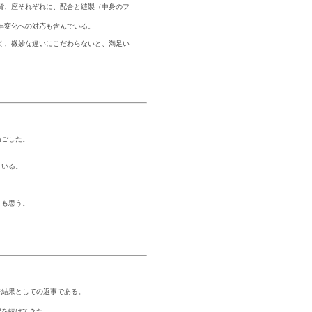
背、座それぞれに、配合と縫製（中身のフ
年変化への対応も含んでいる。
く、微妙な違いにこだわらないと、満足い
過ごした。
ている。
とも思う。
終結果としての返事である。
記を続けてきた。