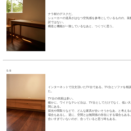
ナラ材のデスクだ。
シェーカーの道具がはなつ空気感を参考にしているものの、装
訳ではない。
構造と機能が一致しているなあと、つくづく思う。
５/8
インターネットで注文頂いたTV台である。TV台とソファを相
た。
TV台の依頼は多い。
確かに、ワイドなテレビ台は、TV台としてだけでなく、低い
間にある。
採光や間取りなどで、どんな家具が合いそうかなあ、と考える
場合もあるし、逆に、空間とは無関係の存在にする場合もある
合いすぎていないのが、合っていると思う時もある。