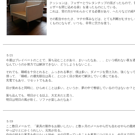
クッションは、フェザーとウレタンチップの混ざったもので、
ェザーを閉じ込める袋）を違ったものにしている。
これは、背の方がやわらかくする必要があり、へたりなどの経
その配合やかたさ、マチや厚みなどは、とても判断がむすかし
くものにならず、いつも、非常に労力を使う。
５/21
今週はプレイベートのことで、落ち込むことがあり、まいったなあ、、、という眠れない夜を
なんていうのか努力では解決できない、どうしようもないこと。
それでも、睡眠を十分とれると、ふっきれる事が、僕は多い。ダメージを受け入れ、強くなっ
僕って、「睡眠」の優先順位は高く、とにかく目が覚めて解決していく感じである。
充電でもあり、リセットでもある。
目が覚めると同時に、ひらめくことは多い。というか、夢の中で整頓しているのではないか？
落ち込んでも、明日がくる以上、大丈夫だと思う。
明日は明日の風が吹く。ソファが楽しみだなあ！
５/19
ここ数日メールで、「家具の製作をお願いしたい」と数ヶ月のメールやら打ち合わせやらの最
やっぱりとにかくうれしい。元気が出る。
自分の好きな家具を作りたいと始め、その日思っていることを素直につづろうと、今日まで日