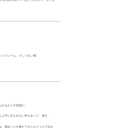
ッドフレーム。そして丸い脚。
なれるから不思議だ。
も上手に伝えれない時もあって、逃す。
は、満足した仕事ができたかどうかで決ま