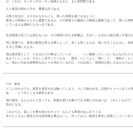
が、これが、キッチンやキッチン収納となると、また別問題である。
人と家具の関わり方が、重要な訳である。
日常の生活が、ささやかながらにも、潤った時間を過ごせるように。
家具との関係ももちろん重要であるが、その部屋その建築との関係も重要であって、潤った時
している人は真剣になるべきである。
生活環境が全てとは思わないが、その環境の与える影響は、大きい。なぜなら毎日過ごす場だ
同じ部屋でも、家具の配置を変える事によって、良くも悪くもなる。使いやすくもなるし、気
すると苦痛にもなる。
僕は家具屋として、できるだけの事はしていくが、、。 いい建築っていったいなんなのだろ
生きていくことを、やさしく見守ってくれる。「贅沢」というより「潤い」で、「便利さ」と
に、味わいのある精神的なゆとりを求めているのだ。それ以前に、視覚的な美しさはもちろん
7/24 家具
どこに出かけても、家具を発見すれば触ってしまう。そして確かめる。記憶のイメージほうが
あ、、、とうれしくなる家具もある。
僕の場合、なんだかんだ言っても、刺激を受ける事ができる物との出会いは、うれしいもので
気分になる。
これからも、楽しく仕事を続けれそうで、なんとも希望があふれてくる。
作りたくもない家具を作る程苦痛な事はないし、作ってみたい家具を研究し現実にしていく日