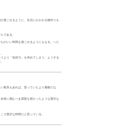
間が過ごせるように、生活にかかわる物作りを
からである。
持ちのいい時間を過ごせるようにもなる。へた
う。
いうより「包容力」を求めてしまう。ようする
だ。
良い家具もあれば、思っていたより素敵だな
、未来に挑むべき課題を授かったような贅沢な
々こそ贅沢な時間だと思っている。