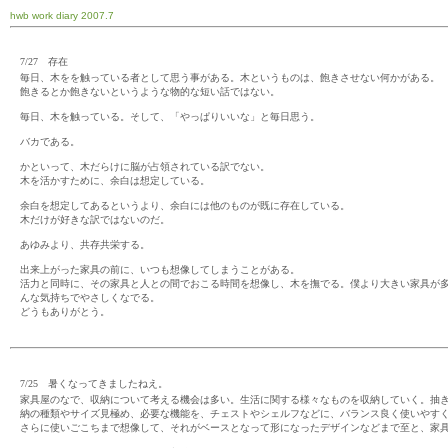
hwb work diary 2007.7
7/27 存在
毎日、木をを触っている者として思う事がある。木というものは、飽きさせない何かがある。
飽きるとか飽きないというような物的な短い話ではない。
毎日、木を触っている。そして、「やっぱりいいな」と毎日思う。
バカである。
かといって、木だらけに脳が占領されている訳でない。
木を活かすために、余白は想定している。
余白を想定してあるというより、余白には他のものが既に存在している。
木だけが好きな訳ではないのだ。
あゆみより、共存共栄する。
出来上がった家具の前に、いつも想像してしまうことがある。
活力と同時に、その家具と人との間でおこる時間を想像し、木を撫でる。僕より大きい家具が
んな気持ちでやさしくなでる。
どうもありがとう。
7/25 暑くなってきましたねえ。
家具屋のなで、収納について考える機会は多い。生活に関する様々なものを収納していく。抽
納の種類やサイズ見極め、必要な機能を、チェストやシェルフなどに、バランス良く使いやす
さらに使いごこちまで想像して、それがベースとなって形になったデザインなどまで至と、家