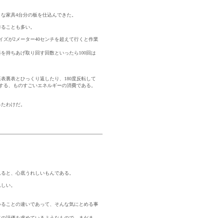
な家具4台分の板を仕込んできた。
作ることも多い。
ズが2メーター40センチを超えて行くと作業
を持ちあげ取り回す回数といったら100回は
表裏表とひっくり返したり、180度反転して
とする、ものすごいエネルギーの消費である。
ったわけだ。
れると、心底うれしいもんである。
れしい。
いることの違いであって、そんな気にとめる事
点の評価を求めているようなもので、まだま