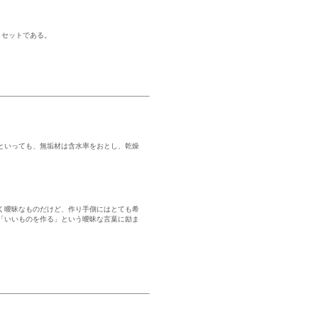
リセットである。
といっても、無垢材は含水率をおとし、乾燥
。
く曖昧なものだけど、作り手側にはとても希
「いいものを作る」という曖昧な言葉に励ま