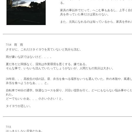
る。
家具の事以外でだって、へこむ事もあるし、上手く自
具を作っていた事だけは変わりない。
また、元気になれるのは知っているから、家具を作れ
7/14 雨 雨
さすがに、これだけタイヨウを見ていないと気分も沈む。
雨が嫌いな訳ではないけど、、、。
夏だ冬だと関係なく、湿気は作業環境を悪くする。嫌である。
そんな事で、いちいち沈んでいたってしょうがないが、人間だもの気分は大きい。
20年前、、、高校生の頃の話。昼、弁当を食べる場所をいつも選んでいた。外の木陰や、風通
弁当を食べようかなあ、、、と。
自転車で40分の通学。快適なコースを探り、川沿い堤防を行く。どーにもならない悩み事やく
れた。
どーでもいいかあ、、、小さい小さい！と。
タイヨウが恋しい。
7/11
はっきりしない天気だなあ。