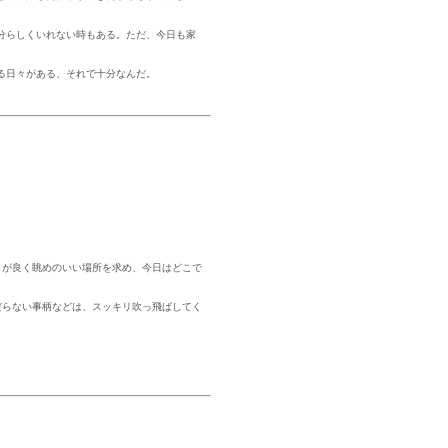
分らしくいれない時もある。ただ、今日も家
る日々がある、それで十分なんだ。
しが良く眺めのいい場所を求め、今日はどこで
だらない事柄などは、スッキリ吹っ飛ばしてく