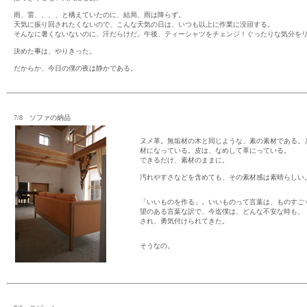
雨、雷、、、、と構えていたのに、結局、雨は降らず。
天気に振り回されたくないので、こんな天気の日は、いつも以上に作業に没頭する。
そんなに暑くないないのに、汗だらけだ。午後、ティーシャツをチェンジ！ぐったりな気分を
決めた事は、やりきった。
だからか、今日の僕の夜は静かである。
7/8 ソファの納品
ヌメ革。無垢材の木と同じような、素の素材である。
材になっている。皮は、なめして革にっている。
できるだけ、素材のままに。
汚れやすさなどを含めても、その素材感は素晴らしい
「いいものを作る」。いいものって言葉は、ものすご
望のある言葉な訳で、今迄僕は、どんな不安な時も、
され、勇気付けられてきた。
そうなの。