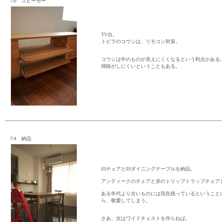
7/6 スピーカー
TV台。
トビラのコウシは、リモコン対策。
コウシは中のものが見えにくくなるという利点がある
掃除がしにくいということもある。
7/4 納品
03チェアと03ダイニングテーブルを納品。
アンティークのチェアと赤のトリップトラップチェア
ある年代より古いものには現在残っているということ
ら、敬愛してしまう。
さあ、次はワイドチェストを作らねば。