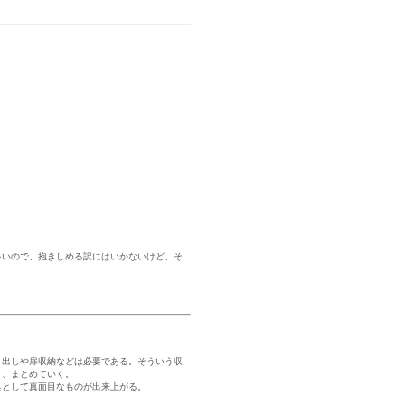
多いので、抱きしめる訳にはいかないけど、そ
き出しや扉収納などは必要である。そういう収
く、まとめていく。
具として真面目なものが出来上がる。