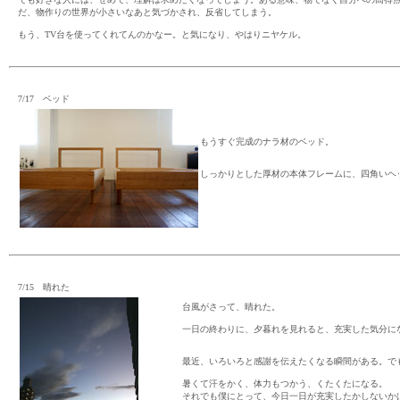
だ、物作りの世界が小さいなあと気づかされ、反省してしまう。
もう、TV台を使ってくれてんのかなー。と気になり、やはりニヤケル。
7/17 ベッド
もうすぐ完成のナラ材のベッド。
しっかりとした厚材の本体フレームに、四角いヘ
7/15 晴れた
台風がさって、晴れた。
一日の終わりに、夕暮れを見れると、充実した気分に
最近、いろいろと感謝を伝えたくなる瞬間がある。で
暑くて汗をかく、体力もつかう、くたくたになる。
それでも僕にとって、今日一日が充実したかしないか