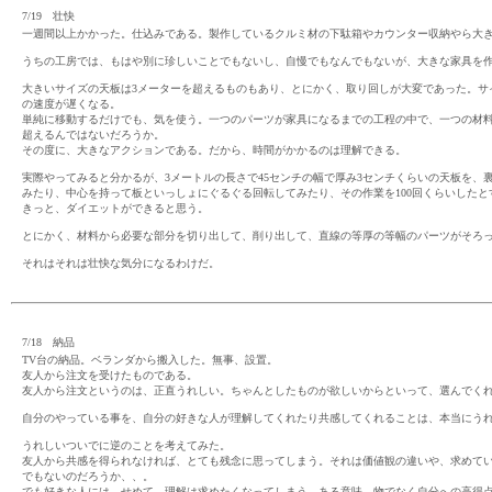
7/19 壮快
一週間以上かかった。仕込みである。製作しているクルミ材の下駄箱やカウンター収納やら大き
うちの工房では、もはや別に珍しいことでもないし、自慢でもなんでもないが、大きな家具を
大きいサイズの天板は3メーターを超えるものもあり、とにかく、取り回しが大変であった。サイ
の速度が遅くなる。
単純に移動するだけでも、気を使う。一つのパーツが家具になるまでの工程の中で、一つの材料
超えるんではないだろうか。
その度に、大きなアクションである。だから、時間がかかるのは理解できる。
実際やってみると分かるが、3メートルの長さで45センチの幅で厚み3センチくらいの天板を、裏
みたり、中心を持って板といっしょにぐるぐる回転してみたり、その作業を100回くらいした
きっと、ダイエットができると思う。
とにかく、材料から必要な部分を切り出して、削り出して、直線の等厚の等幅のパーツがそろ
それはそれは壮快な気分になるわけだ。
7/18 納品
TV台の納品。ベランダから搬入した。無事、設置。
友人から注文を受けたものである。
友人から注文というのは、正直うれしい。ちゃんとしたものが欲しいからといって、選んでく
自分のやっている事を、自分の好きな人が理解してくれたり共感してくれることは、本当にう
うれしいついでに逆のことを考えてみた。
友人から共感を得られなければ、とても残念に思ってしまう。それは価値観の違いや、求めて
でもないのだろうか、、。
でも好きな人には、せめて、理解は求めたくなってしまう。ある意味、物でなく自分への高得