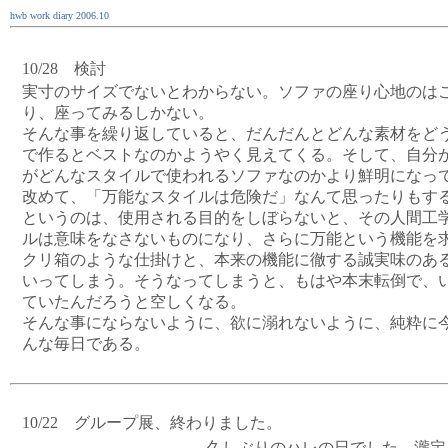
hwb work diary 2006.10
10/28 検討
実寸のサイズでないとわからない。ソファの座り心地のは
り、座ってみるしかない。
そんな事を繰り返していると、だんだんとどんな素材をど
で作るとベストなのかようやく見えてくる。そして、自分
がどんなスタイルで使われるソファなのかより鮮明になっ
改めて、「万能なスタイルは危険だ」なんて思ったりもす
というのは、使用される目的をしぼらないと、その人間工
ルは意味をなさないものになり、さらに万能という機能を
クリ箱のような仕掛けと、本来の機能に徹する誠実味のあ
いってしまう。そうなってしまうと、もはや本末転倒で、
ていたんだろうと空しくなる。
そんな事にならないように、欲に溺れないように、純粋に
んな毎日である。
10/22 グループ展、終わりました。
久しぶりのハレの日でした。瀧定