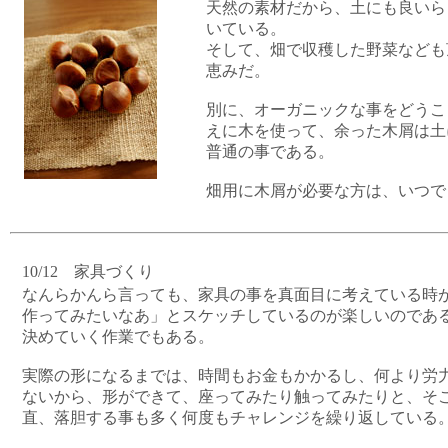
天然の素材だから、土にも良いら
いている。
そして、畑で収穫した野菜なども
恵みだ。
別に、オーガニックな事をどうこ
えに木を使って、余った木屑は土
普通の事である。
畑用に木屑が必要な方は、いつで
10/12 家具づくり
なんらかんら言っても、家具の事を真面目に考えている時
作ってみたいなあ」とスケッチしているのが楽しいのであ
決めていく作業でもある。
実際の形になるまでは、時間もお金もかかるし、何より労
ないから、形ができて、座ってみたり触ってみたりと、そ
直、落胆する事も多く何度もチャレンジを繰り返している