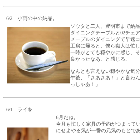
6/2 小雨の中の納品。
ソウタと二人、豊明市まで納
ダイニングテーブルと02チェ
メープルのダイニングで早速
工房に帰ると、僕ら職人は忙
一時がとても穏やかに感じ、
良かったなあ、と感じる。
なんとも言えない穏やかな気
午後、「さあさあ！」と言わ
っしゃあ！」
6/1 ライを
6月だね。
今月も忙しく家具の予約がつまって
にせよやる気が一番の元気のもとで