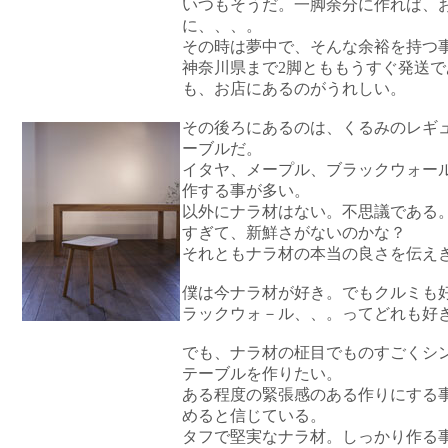
いつもそうだ。一脚余分に作れば、
に、、、。
その時は夢中で、そんな余裕を持つ
神奈川県まで2脚とももうすぐ発送
も、お店にあるのがうれしい。
その後ろにあるのは、くるみのレギ
ーブルだ。
イタヤ、メープル、ブラックウォー
作する事が多い。
以外にナラ材はない。不思議である
すぎて、新鮮さがないのかな？
それともナラ材の本当の良さを伝え
僕は今ナラ材が好き。でもクルミも
ラックウォ－ル、、。ってどれも好
でも、ナラ材の柾目でものすごくシ
テーブルを作りたい。
ある程度の緊張感のある作りにする
めると信じている。
タフで堅実なナラ材。しっかり作る