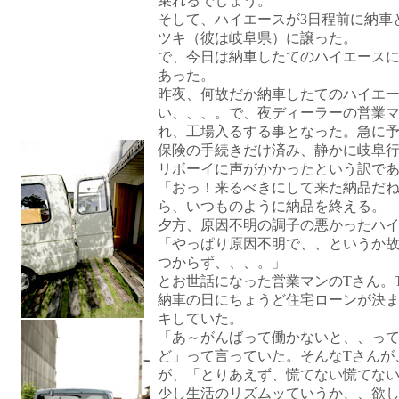
乗れるでしょう。
そして、ハイエースが3日程前に納車
ツキ（彼は岐阜県）に譲った。
で、今日は納車したてのハイエース
あった。
昨夜、何故だか納車したてのハイエ
い、、、。で、夜ディーラーの営業
れ、工場入るする事となった。急に
保険の手続きだけ済み、静かに岐阜
リボーイに声がかかったという訳で
「おっ！来るべきにして来た納品だ
ら、いつものように納品を終える。
夕方、原因不明の調子の悪かったハ
「やっぱり原因不明で、、というか
つからず、、、。」
とお世話になった営業マンのTさん。
納車の日にちょうど住宅ローンが決
キしていた。
「あ～がんばって働かないと、、っ
ど」って言っていた。そんなTさんが
が、「とりあえず、慌てない慌てな
少し生活のリズムッていうか、、欲