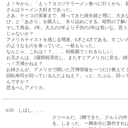
よ！今から」「えっ？ヨコヅナラーメン食べに行くから、
さんはラーメン大好きであった。
さあ、ケイコの実家まで、帰ってきた姉夫婦と甥に、大き
び」と「あさり」を購入し、氷り詰めにする。暗黙の了解
そして再会。2年。大人の2年より子供の2年は長いな。思う
じゃないか？
アメリカテイストを感じる甥達。6才と4才である。すごい
のようなものを食っていた。一枚もらった。
なんじゃ、これは！？、、。幼稚園でくれるらしい。
お兄さんは、2週間程滞在し、またすぐアメリカに戻る。姉
っ！万博かねえ？
お姉さんが、アメリカで聞いた万博情報を一つだけ教えてく
回転寿司が回っているんだよねえ？」っと。たぶん、回っ
んですか？
恐るべしアメリカ。
6/26 しばし、、。
スツールだ。2脚できた。クルミの
る。しまった、一脚余分に製作すれ