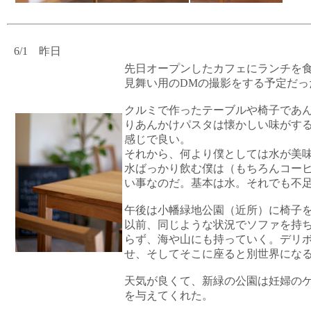
6/1 昨日
先日オープンしたカフェにランチを
見舞い用のDMの撮影をする予定だっ
クルミで作ったテーブルや椅子であ
りあんかけパスタは懐かしい味がす
感じで良い。
それから、何より僕としては水が美
水ばっかり飲む僕は（もちろんコー
い事なのだ。基本は水。それでも不
午後は小幡緑地公園（近所）に椅子
以前、同じような状況でソファを持
らず、海や山にも持っていく。デリ
せ、そしてそこに座ると別世界にな
天気が良くて、新緑の公園は妊婦の
を与えてくれた。