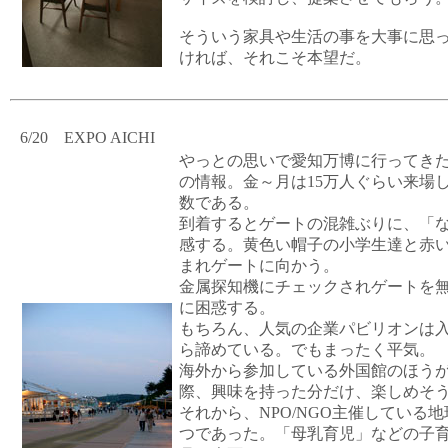
そういう家具や生活の事を大事に思
ければ、それこそ本望だ。
6/20 EXPO AICHI
やっとの思いで愛知万博に行ってき
の情報。金～月は15万人ぐらい来場
数である。
到着するとゲートの混雑ぶりに、「
感する。黄色い帽子の小学生達と赤
まれゲートに向かう。
金属探知機にチェックされゲートを
に困惑する。
もちろん、人気の企業パビリオンは
ら諦めている。でもまったく平気。
海外から参加している外国館のほう
際、興味を持った分だけ、楽しめそ
それから、NPO/NGO主催している
つであった。「母乳育児」などの子育