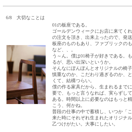
6/8 大切なことは
01の板座である。
ゴールデンウィークにお店に来てくれ
の注文を頂き、出来上ったので、発
板座のものもあり、ファブリックの
など、、。
う～ん。僕は01椅子が好きである。
るが、思い出深いというか。
そんなにぽんぽんとオリジナルの椅
慎重なのか、こだわり過ぎるのか、
くて、結構つらい。
僕の作る家具だから、生まれるまで
要で、もっと言うなれば、実らずし
ある。時間以上に必要なのはもっと
こう、何かね。
普段の仕事の中で蓄積し、いつか「
来た時にそれぞれ生まれたオリジナ
乙つけがたい。大事にしたい。