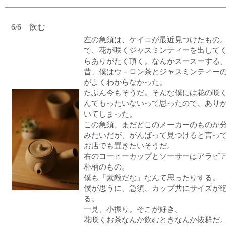
6/6 飲む
左の急須は、ケイコが最近見つけたもの
で、花が咲くジャスミンティーを出して
らありがたく頂く。なんかスースーする
昔、僕はウ－ロン茶とジャスミンティー
がよくわからなかった。
たぶん今もそうだ。そんな僕には花の咲
んてもったいないって思ったので、あり
いてしまった。
この急須、まだどこのメーカーのものか
みたいだが、がんばって見つけると言っ
お店でも置きたいそうだ。
右のコーヒーカップとソーサーはアラビ
朴柄のもの。
僕も「素敵だな」なんて思ったりする。
僕が思うに、急須、カップ共にサイズが
る。
一見、小振り。そこが好き。
花咲くお茶なんか飲むときなんか抜群だ