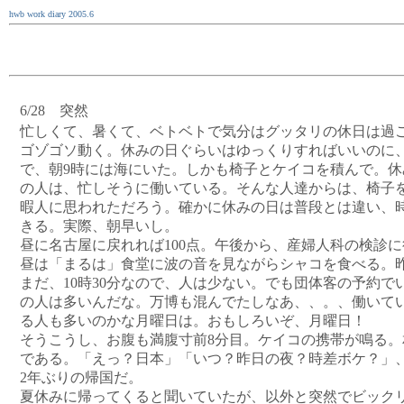
hwb work diary 2005.6
6/28 突然
忙しくて、暑くて、ベトベトで気分はグッタリの休日は過
ゴゾゴソ動く。休みの日ぐらいはゆっくりすればいいのに
で、朝9時には海にいた。しかも椅子とケイコを積んで。休
の人は、忙しそうに働いている。そんな人達からは、椅子
暇人に思われただろう。確かに休みの日は普段とは違い、
きる。実際、朝早いし。
昼に名古屋に戻れれば100点。午後から、産婦人科の検診
昼は「まるは」食堂に波の音を見ながらシャコを食べる。
まだ、10時30分なので、人は少ない。でも団体客の予約で
の人は多いんだな。万博も混んでたしなあ、、。、働いて
る人も多いのかな月曜日は。おもしろいぞ、月曜日！
そうこうし、お腹も満腹寸前8分目。ケイコの携帯が鳴る。
である。「えっ？日本」「いつ？昨日の夜？時差ボケ？」
2年ぶりの帰国だ。
夏休みに帰ってくると聞いていたが、以外と突然でビック