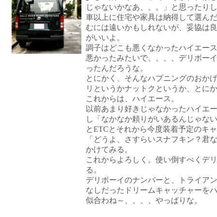
じゃないかなあ、、。」と思ったり
車以上に住宅や家具は納得して選ん
むには遠いかもしれないが、妥協は
がいいよ。
調子はどこも悪くなかったハイエー
悪かったみたいで、、、、デリボー
ったんだろうな。
とにかく、そんなハプニングのおか
リというかナットクというか、とにか
これからは、ハイエース。
以前あまり好きじゃなかったハイエ
し「なかなか頼りがいあるんじゃな
とETCとそれから今度装着予定のキ
「どうよ、さすらいスナフキン？君
かけてみる。
これからよろしく。使い倒すべくデ
る。
デリボーイのナンバーと、トライア
なしだったドリームキャッチャーを
似合わね～、、、、やっぱりな。