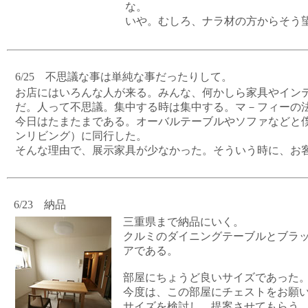
な。
いや。むしろ、ナラ材の方からそう
6/25 不思議な事は単純な事だったりして。
お店にはいろんな人が来る。みんな、何かしら家具やイン
だ。人って不思議。集中する時は集中する。マ－フィーの
今日はたまたまである。オーバルテーブルやソファなどと
ンリビング）に同行した。
そんな理由で、展示家具が少なかった。そういう時に、お
6/23 納品
三重県まで納品にいく。
クルミのダイニングテーブルとブラッ
アである。
部屋にちょうど良いサイズであった
今度は、この部屋にチェストをお願
サイズを検討し、提案させてもらう