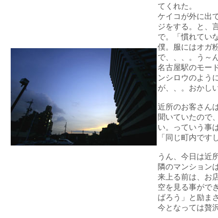
てくれた。
ケイコが外に出
ジをする。と、
で。「慣れてい
僕。服にはオガ
で、、、。う～
名古屋駅のモー
ンシロウのよう
が、、。おかし
近所のお客さん
聞いていたので
い。っていう事
「同じ町内です
うん、今日は近
隣のマンション
来上る前は、お
空を見る事がで
ばろう」と励ま
今となっては贅