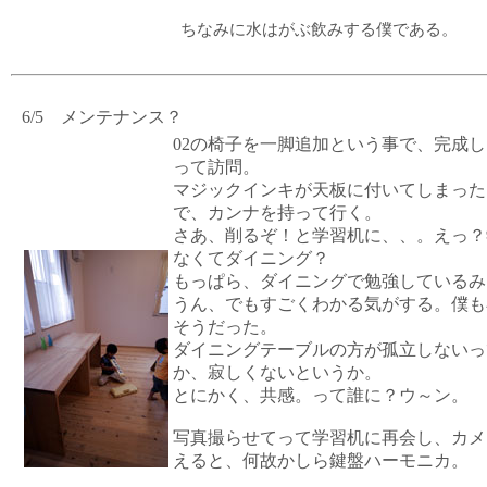
ちなみに水はがぶ飲みする僕である。
6/5 メンテナンス？
02の椅子を一脚追加という事で、完成し
って訪問。
マジックインキが天板に付いてしまった
で、カンナを持って行く。
さあ、削るぞ！と学習机に、、。えっ？
なくてダイニング？
もっぱら、ダイニングで勉強しているみ
うん、でもすごくわかる気がする。僕も
そうだった。
ダイニングテーブルの方が孤立しないっ
か、寂しくないというか。
とにかく、共感。って誰に？ウ～ン。
写真撮らせてって学習机に再会し、カメ
えると、何故かしら鍵盤ハーモニカ。