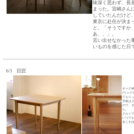
味深く思わず、長
まった。宮嶋さん
していたんだけど
東京に赴任が決ま
と。「そうですか
あ、、」。
言い出せなかった
いものを感じた日
6/3 巨匠
オーク
Jウェグ
てもら
天板は
ので、
た。
クルミ
いつで
丸くす