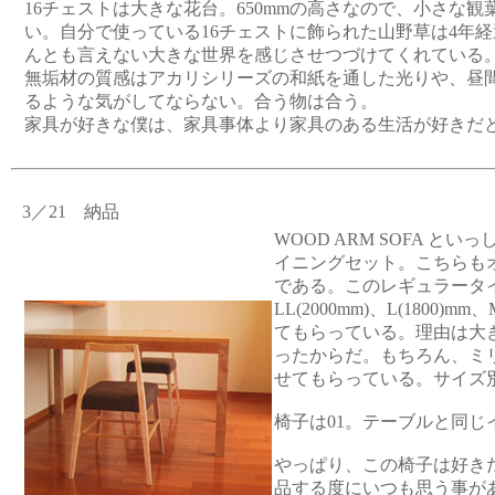
16チェストは大きな花台。650mmの高さなので、小さな
い。自分で使っている16チェストに飾られた山野草は4年
んとも言えない大きな世界を感じさせつづけてくれている
無垢材の質感はアカリシリーズの和紙を通した光りや、昼
るような気がしてならない。合う物は合う。
家具が好きな僕は、家具事体より家具のある生活が好きだ
3／21 納品
WOOD ARM SOFA と
イニングセット。こちらも
である。このレギュラータ
LL(2000mm)、L(1800)m
てもらっている。理由は大
ったからだ。もちろん、ミ
せてもらっている。サイズ
椅子は01。テーブルと同じ
やっぱり、この椅子は好き
品する度にいつも思う事が