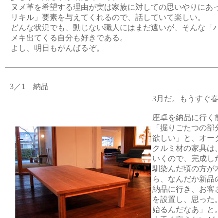
ヌメ革を希望する理由が実は家族に対しての思いやりにあ
リキル」要素を与えてくれるので、話していて楽しい。
どんな状況でも、動じない職人にはまだ遠いが、そんな「
メキ出てくる自分も好きである。
よし、明日もがんばるぞ。
3／1 納品
3月だ。もうすぐ
座卓を納品に行く
「掘りごたつの部
欲しい」と、オー
クルミ材の家具は
いくので、完成し
馴染んだ頃の方が
ら、なんだか新品
納品に行き、お客
を設置し、思った
始るんだなあ」と