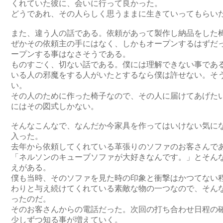
くれていた彼に、会いに行って良かった。
どうであれ、その人らしく思うままに生きていってもらい
また、違う人の話である。依頼があって製作し納品をした
ぜかその依頼主の手にはなく、しかもオープンするはずだ
ープンする事はなさそうである。
ものすごく、切ない話である。僕には理解できない事であ
いる人の邪魔をする人がいたとするなら僕は許せない。そ
い。
その人のために作った椅子なので、その人に届けてあげた
にはその図式しかない。
そんなこんなで、なんだか今家具を作ってはいけない気にな
入った。
去年から依頼してくれている革張りのソファのお客さんで
「ネルソンのキューブソファが大好きなんです。」とそん
えがある。
僕も当時、そのソファを見た時の印象と衝撃はかつてない
わりと与え続けてくれている素敵な物の一つなので、そん
ったのだ。
そのお客さんからの電話だった。次回の打ち合わせ日程の
少しずつ知る事が増えていく。