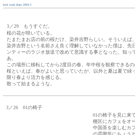
hwb work diary 2004.3
3／29 もうすぐだ。
桜の花が咲いている。
たまたまお店の前の桜だけ、染井吉野らしい。そういえば
染井吉野という名前さえ良く理解していなかった僕は、先
ンティーのラジオ放送で改めて意識する事となった。知っ
あ。
この場所に移転してから2度目の春。年中桜を観察できるの
桜といえば、春がよいと思っていたが、以外と夏は夏で緑
限り春より活力を感じる。
散って始まるような。
3／26 01の椅子
01の椅子を見に来
種区にカフェをオ
中国茶を楽しむカフ
の雰囲気にちょう