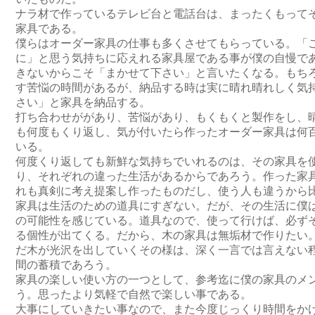
ナラ材で作っているテレビ台と電話台は、まったくもって
家具である。
僕らはオーダー家具の仕事も多くさせてもらっている。「
に」と思う気持ちに応えれる家具屋である事が僕の自慢で
きないからこそ「まかせて下さい」と言いたくなる。もち
す苦悩の時間があるが、納品する時は実に晴れ晴れしく気
さい」と家具を納品する。
打ち合わせががあり、苦悩があり、もくもくと製作をし、
も何度もくり返し、気が付いたら作ったオーダー家具は何
いる。
何度くり返しても新鮮な気持ちでいれるのは、その家具を
り、それぞれの違った生活があるからであろう。作った家
れも真剣に考え提案し作ったものだし、使う人も違うから
家具は生活のための道具にすぎない。だが、その生活に僕
の可能性を感じている。道具なので、使って行けば、必ず
る個性が出てくる。だから、木の家具は無垢材で作りたい
だ木が光沢を出していくその様は、深く一言では言えない
間の蓄積であろう。
家具の楽しい使い方の一つとして、参考迄に僕の家具のメ
う。思ったより気軽で自然で楽しい事である。
大事にしていきたい事なので、また今度じっくり時間をか