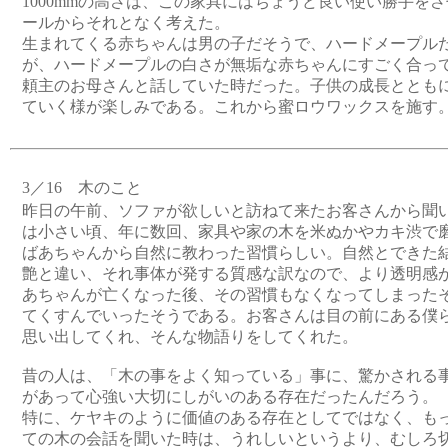
1000mmの高さは、この家具にはちょうど良い使い勝手を
ールからそれとなく考えた。
生まれてくる赤ちゃんは男の子だそうで、ハードメープル
が、ハードメープルの白さが無垢な赤ちゃんにすごく合っ
頼主のお母さんと話していた時だった。子供の成長ととも
ていく様が楽しみである。これから蜜ロウワックスを施す
3／16 木のこと
昨日の午前、ソファが欲しいと訪ねて来たお客さんから聞
は小さい頃、年に数回、家具や家の木を米ぬかやカキ渋で
ばあちゃんから自然に教わった習慣らしい。自然とできた
艶と違い、それ事体が発する質感な訳なので、より透明感
あちゃんが亡くなった後、その習慣もなくなってしまった
てくすんでいったそうである。お客さんは目の前にある僕
思い出してくれ、そんな物語りをしてくれた。
昔の人は、「木の事をよく知っている」事に、驚かされる
があって心強い大切にしがいのある存在だったんだろう。
特に、ケヤキのように価値のある存在としてではなく、も
ての木の会話を聞いた時は、うれしいというより、むしろ