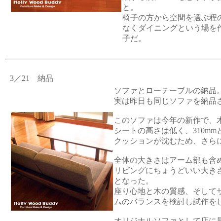
と。
椅子の方から空間を選ぶ程
なくダイニングという場を
子だ。
3／21 納品
ソファとローテーブルの納品
実は昨日も同じソファを納品
このソファは今年の新作で、
シートの高さは低く、310m
クッションが沈むため、さら
全体の大きさはアーム部も含め
リビングにちょうどいい大き
となった。
座り心地と木の質感、そして
ムのバランスを検討し試作を
オリジナルソファとして店に