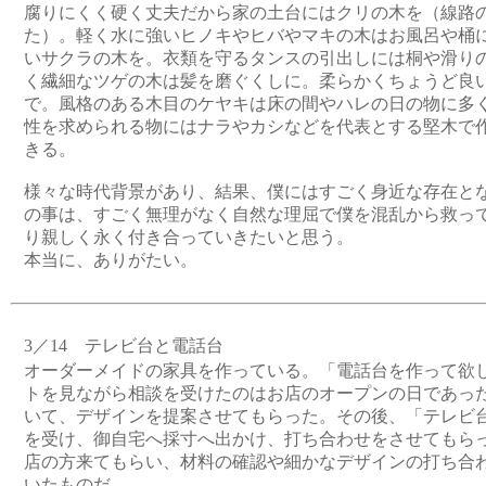
腐りにくく硬く丈夫だから家の土台にはクリの木を（線路
た）。軽く水に強いヒノキやヒバやマキの木はお風呂や桶
いサクラの木を。衣類を守るタンスの引出しには桐や滑り
く繊細なツゲの木は髪を磨ぐくしに。柔らかくちょうど良
で。風格のある木目のケヤキは床の間やハレの日の物に多
性を求められる物にはナラやカシなどを代表とする堅木で
きる。
様々な時代背景があり、結果、僕にはすごく身近な存在と
の事は、すごく無理がなく自然な理屈で僕を混乱から救っ
り親しく永く付き合っていきたいと思う。
本当に、ありがたい。
3／14 テレビ台と電話台
オーダーメイドの家具を作っている。「電話台を作って欲
トを見ながら相談を受けたのはお店のオープンの日であっ
いて、デザインを提案させてもらった。その後、「テレビ
を受け、御自宅へ採寸へ出かけ、打ち合わせをさせてもら
店の方来てもらい、材料の確認や細かなデザインの打ち合
いたものだ。