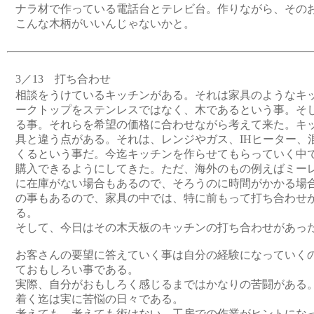
ナラ材で作っている電話台とテレビ台。作りながら、その
こんな木柄がいいんじゃないかと。
3／13 打ち合わせ
相談をうけているキッチンがある。それは家具のようなキ
ークトップをステンレスではなく、木であるという事。そ
る事。それらを希望の価格に合わせながら考えて来た。キ
具と違う点がある。それは、レンジやガス、IHヒーター、
くるという事だ。今迄キッチンを作らせてもらっていく中
購入できるようにしてきた。ただ、海外のもの例えばミー
に在庫がない場合もあるので、そろうのに時間がかかる場
の事もあるので、家具の中では、特に前もって打ち合わせ
る。
そして、今日はその木天板のキッチンの打ち合わせがあっ
お客さんの要望に答えていく事は自分の経験になっていく
ておもしろい事である。
実際、自分がおもしろく感じるまではかなりの苦闘がある
着く迄は実に苦悩の日々である。
考えても、考えても術はない。工房での作業がヒントにな