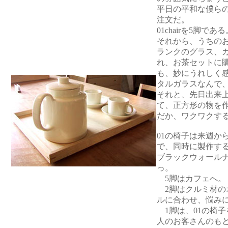
平日の平和な僕ら
注文だ。
01chairを5脚である
それから、うちの
ランクのグラス、
れ、お茶セットに
も、妙にうれしく
タルガラスなんで
それと、先日出来
て、正方形の物を
だか、ワクワクす
01の椅子は来週か
で、同時に製作す
ブラックウォールナ
っ。
5脚はカフェへ。
2脚はクルミ材の
ルに合わせ、悩み
1脚は、01の椅
人のお客さんのも