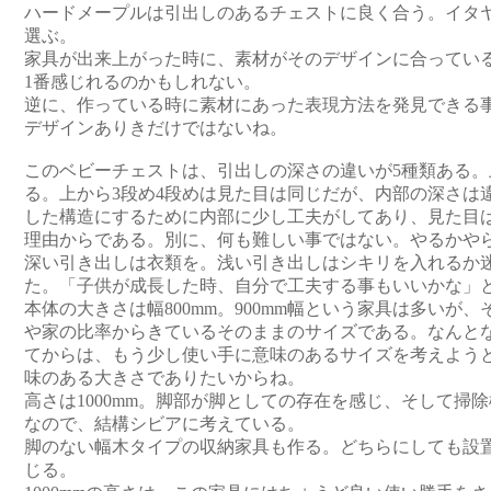
ハードメープルは引出しのあるチェストに良く合う。イタ
選ぶ。
家具が出来上がった時に、素材がそのデザインに合ってい
1番感じれるのかもしれない。
逆に、作っている時に素材にあった表現方法を発見できる
デザインありきだけではないね。
このベビーチェストは、引出しの深さの違いが5種類ある。
る。上から3段め4段めは見た目は同じだが、内部の深さは
した構造にするために内部に少し工夫がしてあり、見た目
理由からである。別に、何も難しい事ではない。やるかや
深い引き出しは衣類を。浅い引き出しはシキリを入れるか
た。「子供が成長した時、自分で工夫する事もいいかな」
本体の大きさは幅800mm。900mm幅という家具は多いが
や家の比率からきているそのままのサイズである。なんと
てからは、もう少し使い手に意味のあるサイズを考えよう
味のある大きさでありたいからね。
高さは1000mm。脚部が脚としての存在を感じ、そして掃
なので、結構シビアに考えている。
脚のない幅木タイプの収納家具も作る。どちらにしても設
じる。