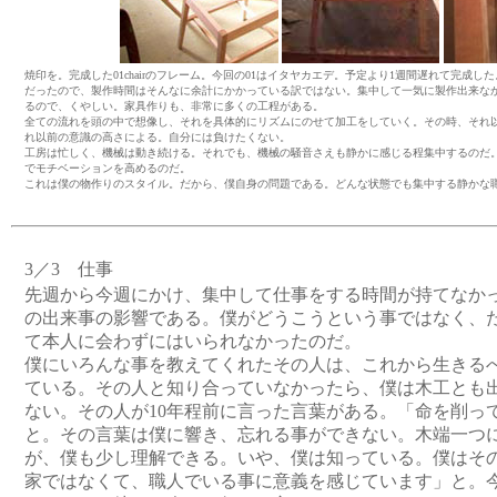
焼印を。完成した01chairのフレーム。今回の01はイタヤカエデ。予定より1週間遅れて完成
だったので、製作時間はそんなに余計にかかっている訳ではない。集中して一気に製作出来な
るので、くやしい。家具作りも、非常に多くの工程がある。
全ての流れを頭の中で想像し、それを具体的にリズムにのせて加工をしていく。その時、それ
れ以前の意識の高さによる。自分には負けたくない。
工房は忙しく、機械は動き続ける。それでも、機械の騒音さえも静かに感じる程集中するのだ
でモチベーションを高めるのだ。
これは僕の物作りのスタイル。だから、僕自身の問題である。どんな状態でも集中する静かな
3／3 仕事
先週から今週にかけ、集中して仕事をする時間が持てなか
の出来事の影響である。僕がどうこうという事ではなく、
て本人に会わずにはいられなかったのだ。
僕にいろんな事を教えてくれたその人は、これから生きる
ている。その人と知り合っていなかったら、僕は木工とも
ない。その人が10年程前に言った言葉がある。「命を削っ
と。その言葉は僕に響き、忘れる事ができない。木端一つ
が、僕も少し理解できる。いや、僕は知っている。僕はそ
家ではなくて、職人でいる事に意義を感じています」と。