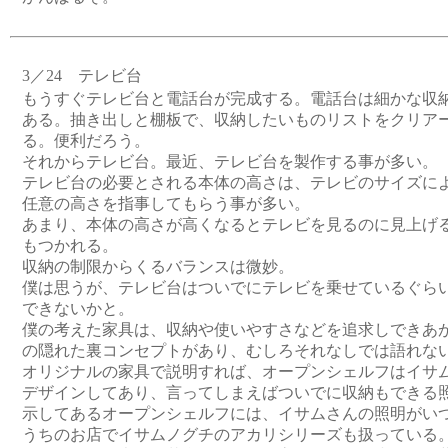
3／24 テレビ台
もうすぐテレビ台と電話台が完成する。電話台は細かな収
ある。抽き出しと棚板で、収納したいものリストをクリア
る。便利だろう。
それからテレビ台。最近、テレビ台を製作する事が多い。
テレビ台の必要とされる本体の高さは、テレビのサイズに
任意の高さを指事してもらう事が多い。
あまり、本体の高さが高くなるとテレビを見るのに見上げ
もつかれる。
収納の制限からくるバランスは微妙。
僕は思うが、テレビ台はついでにテレビを乗せているぐら
できないかと。
僕の考えた家具は、収納や使いやすさなどを追求しできあ
の隠れた裏コンセプトがあり、むしろそれなしでは語れな
オリジナルの家具で説明すれば、オープンシェルフはイサ
デザインしてあり、言ってしまえばついでに収納もできる
示してあるオープンシェルフには、イサムさんの照明がい
うちのお店でイサムノグチのアカリシリーズも扱っている