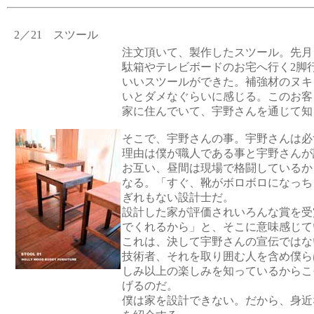
2／21 スツール
注文頂いて、製作したスツール。先月
駄箱やテレビボードのお宅へ行く2脚
いいスツールができた。補強材のヌキ
いとダメなぐらいに感じる。このお客
家に住んでいて、宇野さんを通じて知
そこで、宇野さんの事。宇野さんは必
理由は僕が職人である事と宇野さんが
お互い、昼間は現場で格闘しているか
なる。「すぐ、靴がボロボロになっち
ぎれもない設計士だ。
設計した家が評価されいろんな賞を受
でくれるから」と、そこに意味感じて
これは、決して宇野さんの宣伝ではな
技術者、それを取り囲む人を含め僕ら
しみ以上の楽しみを知っているからこ
げるのだ。
僕は家を設計できない。だから、身近