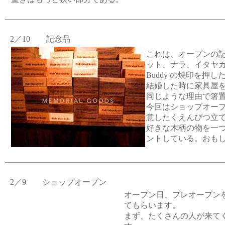
2／10 記念品
これは、オープンの
ット、ナラ、イタヤカエデ
Buddy の焼印を押し
結婚した時に家具屋
同じような理由で箸
今回はショップオー
意したくえんぴつ立
好きな木柄の物を一
ントしている。おも
2／9 ショップオープン
オープン日、プレオープン
てもらいます。
まず、たくさんの人が来て