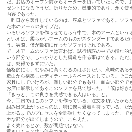
だ。お店のオープン前からオーダーを頂いていたもので、
ゼントになるそうだ。折りたため、機能的であり、永く使
内容であった。
昨日から製作しているのは、座卓とソファである。ソフ
た木のアームのタイプだ。
いろいろソファを作らせてもらう中で、木のアームという
といえば、柔らかいアームのものがスタンダードであるだ
う。実際、僕が最初に作ったソファはそれである。
で、木アームのソファは言わば、試行錯誤の中での憧れ的
いう部分で、しっかりとした構造を作る事はできる。ただ
は、納得できずにいた。
価格的にも、むやみに高くなるのはさけたい。意味のある
造面から構築したディティールをベースとしている。そこ
家具にしていけるが、難しい部分でもあり、面白い部分で
お店に展示してあるこのソファを見て思った。「僕は好き
「きっと、この良さを共感できる人はいる」と。
今、工房ではこのソファを作っている。注文を頂いたから
組み出来上がったものは、特に僕も愛着を持っている。だ
上がるまでのプロセスを全部話したくなってしまった。で
カな部分が出てしまうので、こらえた。
よく売れるとか、数が問題ではない。
重きはもっと狭い部分である。