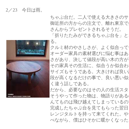
2／23 今日は雨。
ちゃぶ台だ。二人で使える大きさのサ
御近所の方からの注文で、離れ東京で
さんからプレゼントされるそうだ。
「折りたたみができるちゃぶ台を」と
る。
クルミ材のやさしさが、よく似合って
オーダー家具の素材選びに悩む事はあ
さがあり、決して値段が高い木の方が
その家具その生活に、似合うか似合わ
サイズもそうである。大きければ良い
段が高くなるだけの事で、良い悪い似
く違う話しである。
だから、必要なのはその人の生活スタ
そうやって作った物は、物語りがある
んてものは飛び越えてしまっているの
完成したちゃぶ台を見てもらった翌日
レンジタルトを持って来てくれた。や
べながら、僕はひそかに暖かくなった