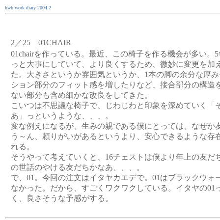
hwb work diary 2004.2
2／25 01CHAIR
01chairを作っている。最近、この椅子を作る機会が多い
っと大事にしていて、より良くするため、微妙に変更を加
た。大きさというか雰囲気というか、1本の脚の余分な厚み
ション部分のフィット感を増したりなど、接合部分の構造
ない部分も含め細かな改良をしてきた。
こいつは不思議な椅子で、じわじわと印象を深めていく「
あ」っというような、、、。
変な例えになるが、生みの親である僕にとっては、なぜか
う～ん、頼りがいがあるというより、安心できるような存
れる。
そうやって考えていくと、16チェストは僕より年上の友だ
の世話のやける友だちかなあ、、、。
で、01。今回の注文はイタヤカエデで。01はブラックウォ
なかった。だから、すごくワクワクしている。イタヤの01
く、良さそうな予感がする。