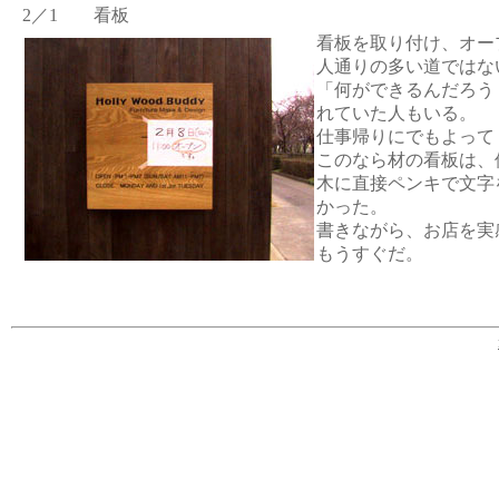
2／1 看板
看板を取り付け、オー
人通りの多い道ではな
「何ができるんだろう
れていた人もいる。
仕事帰りにでもよって
このなら材の看板は、
木に直接ペンキで文字
かった。
書きながら、お店を実
もうすぐだ。