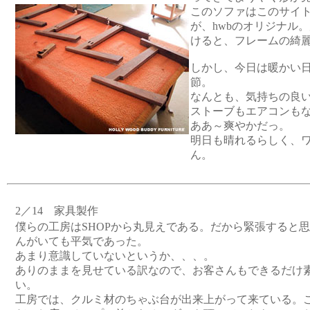
このソファはこのサイ
が、hwbのオリジナル
けると、フレームの綺
しかし、今日は暖かい
節。
なんとも、気持ちの良
ストーブもエアコンも
ああ～爽やかだっ。
明日も晴れるらしく、
ん。
2／14 家具製作
僕らの工房はSHOPから丸見えである。だから緊張すると
んがいても平気であった。
あまり意識していないというか、、、。
ありのままを見せている訳なので、お客さんもできるだけ
い。
工房では、クルミ材のちゃぶ台が出来上がって来ている。