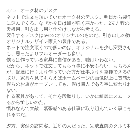
3／5 オーク材のデスク
ネットで注文を頂いていたオーク材のデスク。明日から製
に運んでくる。なぜか今日は風が強く寒かった。2立方程の
天板用、引き出し用と仕分けしながら考える。
製作するデスクはhwbのオリジナルのものだ。引き出しの
オリジナルデザイン家具の製作である。
ネットで注文頂くので多いのは、オリジナルを少し変更さ
も、思ったよりフルオーダーも多い。
僕らは作っている家具に自信がある。嘘はいわない。
だから、ネットで注文してもらう事に不安もない。もちろ
が、配達に行くより作っていた方が仕事ぶりを発揮できる
取り、家具を見てもらえばホームページの画像以上に質感
僕らのお店がオープンしても、僕は職人である事に変わり
ない。
作る家具があって、それを段取りし、いかに綺麗にスムー
るから忙しいのだ。
慣れなんて大敵、緊張感のある仕事に取り組んでいく事こ
れるのだ。
夕方、突然の訪問客。近所の人だった。完成直前のクルミ