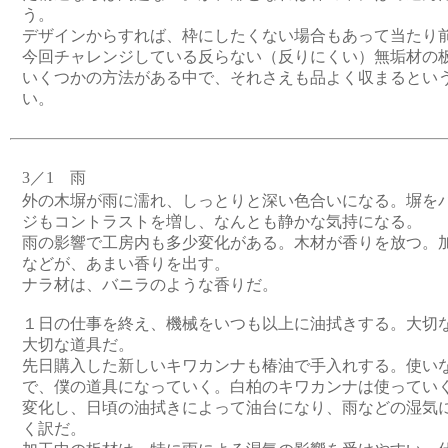
う。
デザインからすれば、枠にしたくない場合もあって当たり
今回チャレンジしている反らない（反りにくい）無垢材の
いくつかの方法がある中で、それさえも品よく収まるとい
い。
3／1 雨
外の木塀が雨に濡れ、しっとりと深い色合いになる。塀を
ジもコントラストを増し、なんとも静かな気持になる。
雨の影響で工房内も多少変化がある。木材が香りを放つ。
などが、あまい香りを出す。
ナラ材は、バニラのような香りだ。
１日の仕事を終え、機械をいつも以上に油拭きする。大切
大切な道具だ。
先日購入した新しいキワカンナも椿油で手入れする。使い
で、僕の道具になっていく。白柏のキワカンナは使ってい
変化し、日頃の油拭きによって油台になり、雨などの湿気
く訳だ。