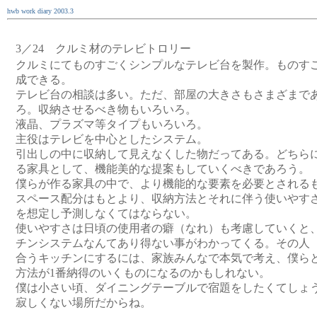
hwb work diary 2003.3
3／24 クルミ材のテレビトロリー
クルミにてものすごくシンプルなテレビ台を製作。ものす
成できる。
テレビ台の相談は多い。ただ、部屋の大きさもさまざまで
ろ。収納させるべき物もいろいろ。
液晶、プラズマ等タイプもいろいろ。
主役はテレビを中心としたシステム。
引出しの中に収納して見えなくした物だってある。どちら
る家具として、機能美的な提案もしていくべきであろう。
僕らが作る家具の中で、より機能的な要素を必要とされる
スペース配分はもとより、収納方法とそれに伴う使いやす
を想定し予測しなくてはならない。
使いやすさは日頃の使用者の癖（なれ）も考慮していくと、
チンシステムなんてあり得ない事がわかってくる。その人
合うキッチンにするには、家族みんなで本気で考え、僕ら
方法が1番納得のいくものになるのかもしれない。
僕は小さい頃、ダイニングテーブルで宿題をしたくてしょ
寂しくない場所だからね。