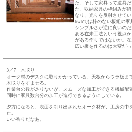
た。そして家具って道具だ
た。収納家具の枠組みが綺
なり、光りを反射させてい
hwbでは枠のない板組の
シンプルさが逆に良いのだ
ある在来工法という視点か
がある作りではないか。在
広い板を作るのは大変だっ
3／7 木取り
オーク材のデスクに取りかかっている。天板からウラ板ま
木取りをすませる。
作業台の数が足りないが、スムーズな加工ができる機械配
同時に家具数台分の加工が進行できるようにしている。
夕方になると、表面を削り出されたオーク材が、工房の中
た。
いい香りだなあ。