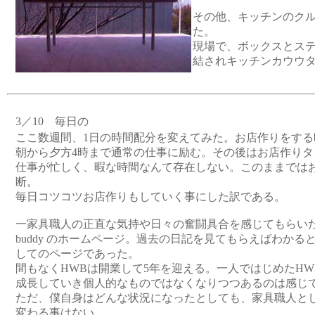
その他、キッチンのク
た。
現場で、ボックスとス
結されキッチンカウウ
3／10 毎日の
ここ数週間、1日の時間配分を変えてみた。お店作りをする
朝から夕方4時まで通常の仕事に励む。その後はお店作りタ
仕事が忙しく、暇な時間なんて存在しない。このままでは
断。
毎日コツコツお店作りもしていく事にした訳である。
一家具職人の正直な気持や日々の奮闘具合を感じてもらいたいとは
buddy のホームページ。過去の日記を見てもらえばわか
してのページであった。
間もなくHWBは開業して5年を迎える。一人ではじめたH
成長していき個人的なものではなくなりつつあるのは感じ
ただ、僕自身はどんな状況になったとしても、家具職人と
変わる事はない。