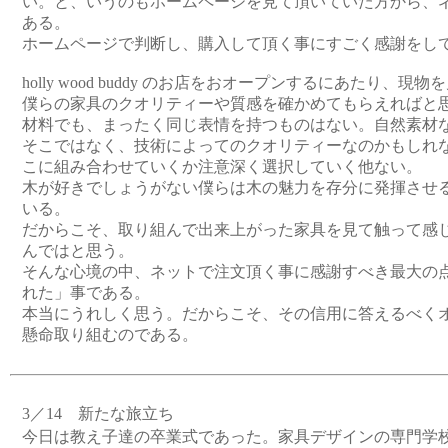
い。と、いうのもホームページを見て頂いていた方から、
ある。
ホームページで判断し、購入して頂く事にすごく感謝をし
holly wood buddy のお店をおオープンするにあたり、
僕らの家具のクオリティーや質感を確かめてもらえればと
材料でも、まったく同じ表情を持つものはない。自然素材
そこではなく、技術によってのクオリティーなのかもしれ
こに組み合わせていくか注意深く選択していく他ない。
木が好きでしょうがない僕らは木の魅力を存分に発揮させ
いる。
だからこそ、取り組んで出来上がった家具を見て触って感
んではと思う。
そんな心境の中、ネットで注文頂く事に感謝すべき最大の
れた」事である。
本当にうれしく思う。だからこそ、その信用に答えるべく
懸命取り組むのである。
3／14 新たな旅立ち
今日は教え子達の卒業式であった。家具デザインの専門学