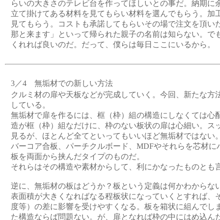
らいの大きさのテレビ台を作ってほしいとの事だ。納期に
立て掛けてある材料を見てもらい材料を選んでもらう。加
見てもらう。コストも承諾してもらいその場で注文を頂い
那と来ます」といって帰られた親子の名前は知らない。で
くれれば良いのだ。だって、僕らは毎日ここにいるから。
3／4 無垢材での新しい方法
クルミ材の扉や天板などが完成していく。今回、新たな方
している。
無垢材で扉を作るには、框（枠）組の構造にしなくては心
造が框（枠）組なだけに、枠のない板状の扉は心細い。ス
見るが、ほとんど全てといってもいいほど無垢材ではない
バーコア合板、パーチクルボード、MDFやそれらを芯材に
板を両面から挟んだタイプのものだ。
それらはその構造や素材からして、利にかなったものとも
逆に、無垢材の板はどうか？板という定義は何かわからな
表面積が大きくなればなる程板状になっていくとすれば、
度等）の差に影響を受けやすくなる。板を箱状に組んでし
た構造ならば問題ない。が、扉となれば枠の中にはめ込ん