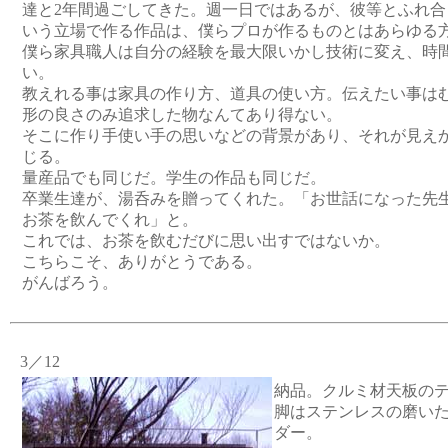
達と2年間過ごしてきた。週一日ではあるが、彼等とふれ合
いう立場で作る作品は、僕らプロが作るものとはあらゆる
僕ら家具職人は自分の経験を最大限いかし技術に変え、時
い。
教えれる事は家具の作り方、道具の使い方。伝えたい事は
形の良さのみ追求した物なんてあり得ない。
そこに作り手使い手の思いなどの背景があり、それが見え
じる。
量産品でも同じだ。学生の作品も同じだ。
卒業生達が、湯呑みを贈ってくれた。「お世話になった先
お茶を飲んでくれ」と。
これでは、お茶を飲むだびに思い出すではないか。
こちらこそ、ありがとうである。
がんばろう。
3／12
納品。クルミ材天板の
脚はステンレスの磨い
ダー。