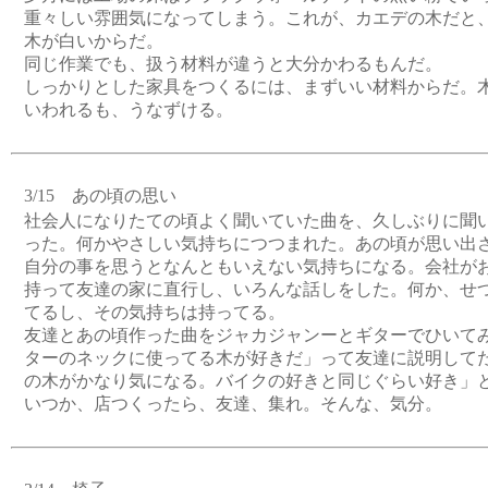
重々しい雰囲気になってしまう。これが、カエデの木だと
木が白いからだ。
同じ作業でも、扱う材料が違うと大分かわるもんだ。
しっかりとした家具をつくるには、まずいい材料からだ。
いわれるも、うなずける。
3/15 あの頃の思い
社会人になりたての頃よく聞いていた曲を、久しぶりに聞
った。何かやさしい気持ちにつつまれた。あの頃が思い出
自分の事を思うとなんともいえない気持ちになる。会社が
持って友達の家に直行し、いろんな話しをした。何か、せ
てるし、その気持ちは持ってる。
友達とあの頃作った曲をジャカジャンーとギターでひいて
ターのネックに使ってる木が好きだ」って友達に説明して
の木がかなり気になる。バイクの好きと同じぐらい好き」
いつか、店つくったら、友達、集れ。そんな、気分。