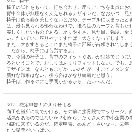
3/14 椅子
椅子の試作をもって、打ち合わせ。座りごごちを重点にお
背中全体が無理なく支えられるデザインだ。なおかつ、見
椅子は後ろ姿が美しくないとだめ。テーブルに収まったと
は、最も見られる部分なわけで、後ろ足のカーブと背もた
美しくしたいものである。座りやすさ、見た目、強度、全
い。たいてい、座りやすくすれば、大きくなってしまう。
また、大きすぎるとこれまた椅子に部屋が占領されてしま
だから、椅子には苦労するよ。
で、今回の椅子は、背中のフィットぐあいが絶妙でじつに
るということで、おしりはあまりフィットしない。でも、
デザインは、なんともむずかしいのだが、すごくスタンダ
新鮮な印象はない。後ろ姿はかなり綺麗だと思う。
椅子は、作るのにも手間かかるから、たいへんだ。
3/12 確定申告！締きりせまる
商工会議所に朝でかける。その前に接骨院でマッサージ。
活気があるのではないか？朝から、たくさんの中小企業の
相談に来ているのだ。確定申告、めんどくさいな～。去年
たな疑問がいっぱい。