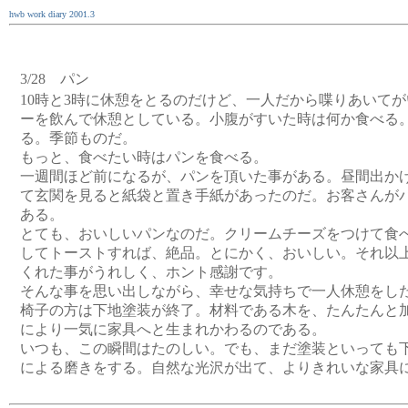
hwb work diary 2001.3
3/28 パン
10時と3時に休憩をとるのだけど、一人だから喋りあいて
ーを飲んで休憩としている。小腹がすいた時は何か食べる
る。季節ものだ。
もっと、食べたい時はパンを食べる。
一週間ほど前になるが、パンを頂いた事がある。昼間出か
て玄関を見ると紙袋と置き手紙があったのだ。お客さんが
ある。
とても、おいしいパンなのだ。クリームチーズをつけて食
してトーストすれば、絶品。とにかく、おいしい。それ以
くれた事がうれしく、ホント感謝です。
そんな事を思い出しながら、幸せな気持ちで一人休憩をし
椅子の方は下地塗装が終了。材料である木を、たんたんと
により一気に家具へと生まれかわるのである。
いつも、この瞬間はたのしい。でも、まだ塗装といっても
による磨きをする。自然な光沢が出て、よりきれいな家具