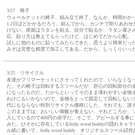
3/27 椅子
ウォールナットの椅子、組み立て終了。なんか、時間かか
1.2日ほどかかるだろう。組んでから、カンナで削りあわ
けない。座面はラタンを貼る。自分で貼るか、ラタン屋さ
応、貼り方は教えてもらったけど、はじめてだから心配。
試しに他のものに貼ってみたらできた。思うより簡単だっ
みぞは完璧な精度で加工してある。だから、しっくりいっ
3/25 リサイクル
友達がフリマーケットにさそってくれたので、いらなくな
た。その椅子は回転するスツールだが、肝心の回転部分の
になったものだ。だからといってそのまま壊れやすい金物
わけにもいかないので、金物をとって固定して回転しない
代にもならない特別リサイクル価格にした。それでも、誰
このままでは、おいしい御飯が食えない、それどころか、ソ
入しているので400円の赤字だ。そこで、アピールする事
みた。ひそかに存在しているholly wood buddyの隠れ
ル紙に書いて、holly wood buddy オリジナルスツール試作