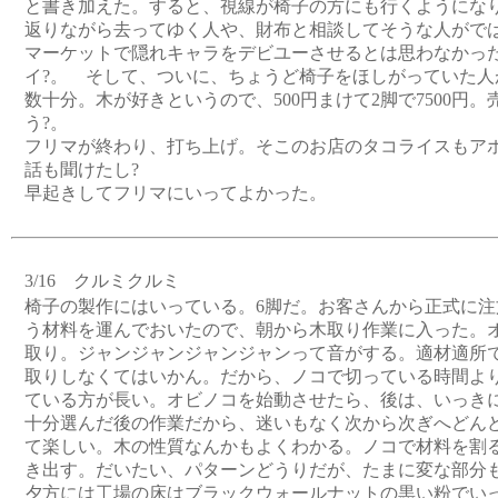
と書き加えた。すると、視線が椅子の方にも行くようにな
返りながら去ってゆく人や、財布と相談してそうな人がで
マーケットで隠れキャラをデビユーさせるとは思わなかっ
イ?。 そして、ついに、ちょうど椅子をほしがっていた人
数十分。木が好きというので、500円まけて2脚で7500円
う?。
フリマが終わり、打ち上げ。そこのお店のタコライスもア
話も聞けたし?
早起きしてフリマにいってよかった。
3/16 クルミクルミ
椅子の製作にはいっている。6脚だ。お客さんから正式に注
う材料を運んでおいたので、朝から木取り作業に入った。
取り。ジャンジャンジャンジャンって音がする。適材適所
取りしなくてはいかん。だから、ノコで切っている時間よ
ている方が長い。オビノコを始動させたら、後は、いっき
十分選んだ後の作業だから、迷いもなく次から次ぎへどん
て楽しい。木の性質なんかもよくわかる。ノコで材料を割
き出す。だいたい、パターンどうりだが、たまに変な部分
夕方には工場の床はブラックウォールナットの黒い粉でい