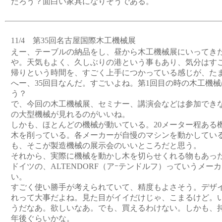
だろう？面白い家具になりそうである。
11/4 第35回名古屋国際木工機械展
えー、テーブルの納品をし、昼から木工機械展にいってき
や。天気もよく、久しぶりの港という事もあり、気分はす
帰りという時間を、すごく上手につかっている感じが、た
へー、35回目なんだ。すごいよね。第1回目の時の木工機
う？
で、今回の木工機械展、セミナー、講演会などは参加でき
の大型機械が見れるのがいいね。
しかも、ほとんどの機械が動いている。20メーター程ある
木を削っている。各メーカーが自慢のマシンを動かしてい
も、そこが製造機械の展示会のいいところだと思う。
それから、実際に機械を動かし木を切らせくれる物もあっ
ドイツの、ALTENDORF（アｰテンドルフ）っていうメー
い。
すごく使い勝手が考えられていて、精度もよさそう。デザ
れって大事だよね。見た目がイイだけじゃ、こまるけど。
うだなあ。欲しいなあ。でも、買えるわけない。しかも、持
年後ぐらいかな。