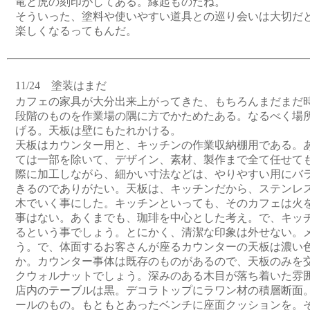
竜と虎の刻印がしてある。縁起ものだね。
そういった、塗料や使いやすい道具との巡り会いは大切だ
楽しくなるってもんだ。
11/24 塗装はまだ
カフェの家具が大分出来上がってきた、もちろんまだまだ
段階のものを作業場の隅に方でかためたある。なるべく場
げる。天板は壁にもたれかける。
天板はカウンター用と、キッチンの作業収納棚用である。
ては一部を除いて、デザイン、素材、製作まで全て任せて
際に加工しながら、細かい寸法などは、やりやすい用にバ
きるのでありがたい。天板は、キッチンだから、ステンレ
木でいく事にした。キッチンといっても、そのカフェは火
事はない。あくまでも、珈琲を中心とした考え。で、キッ
るという事でしょう。とにかく、清潔な印象は外せない。
う。で、体面するお客さんが座るカウンターの天板は濃い
か。カウンター事体は既存のものがあるので、天板のみを
クウォルナットでしょう。深みのある木目が落ち着いた雰
店内のテーブルは黒。デコラトップにラワン材の積層断面
ールのもの。もともとあったベンチに座面クッションを。そ