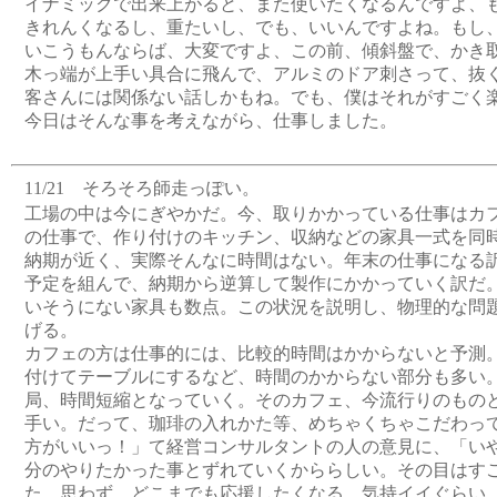
イナミックで出来上がると、また使いたくなるんですよ、
きれんくなるし、重たいし、でも、いいんですよね。もし
いこうもんならば、大変ですよ、この前、傾斜盤で、かき
木っ端が上手い具合に飛んで、アルミのドア刺さって、抜
客さんには関係ない話しかもね。でも、僕はそれがすごく
今日はそんな事を考えながら、仕事しました。
11/21 そろそろ師走っぽい。
工場の中は今にぎやかだ。今、取りかかっている仕事はカ
の仕事で、作り付けのキッチン、収納などの家具一式を同
納期が近く、実際そんなに時間はない。年末の仕事になる
予定を組んで、納期から逆算して製作にかかっていく訳だ
いそうにない家具も数点。この状況を説明し、物理的な問
げる。
カフェの方は仕事的には、比較的時間はかからないと予測
付けてテーブルにするなど、時間のかからない部分も多い
局、時間短縮となっていく。そのカフェ、今流行りのもの
手い。だって、珈琲の入れかた等、めちゃくちゃこだわっ
方がいいっ！」て経営コンサルタントの人の意見に、「い
分のやりたかった事とずれていくかららしい。その目はす
た。思わず、どこまでも応援したくなる。気持イイぐらい