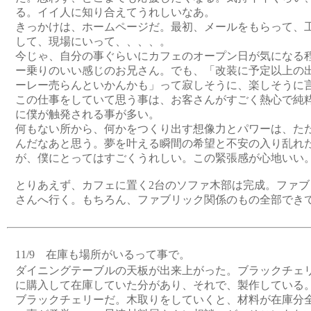
る。イイ人に知り合えてうれしいなあ。
きっかけは、ホームページだ。最初、メールをもらって、
して、現場にいって、、、、。
今じゃ、自分の事ぐらいにカフェのオープン日が気になる
ー乗りのいい感じのお兄さん。でも、「改装に予定以上の
ーレー売らんといかんかも」って寂しそうに、楽しそうに
この仕事をしていて思う事は、お客さんがすごく熱心で純
に僕が触発される事が多い。
何もない所から、何かをつくり出す想像力とパワーは、た
んだなあと思う。夢を叶える瞬間の希望と不安の入り乱れ
が、僕にとってはすごくうれしい。この緊張感が心地いい
とりあえず、カフェに置く2台のソファ木部は完成。ファブ
さんへ行く。もちろん、ファブリック関係のもの全部でき
11/9 在庫も場所がいるって事で。
ダイニングテーブルの天板が出来上がった。ブラックチェリ
に購入して在庫していた分があり、それで、製作している
ブラックチェリーだ。木取りをしていくと、材料が在庫分