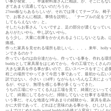
い事が発覚、、。早速材料屋さんに相談。が、そこにもな
ぎてあまり流通してないのだろうか。
27mm板ならあるらしいが、それでは薄くてテーブル、椅
で、お客さんに相談。事情を説明し、「テーブルの足をブ
してもらえないか」と。
そしたらお客さん「いいですよ、足の部分が濃くなってい
ありがたいやら、申し訳ないやら。
もう少し、大量に在庫をかかえれるようにしないとなあ。
痛感。
作った家具を見せれる場所も欲しいし、、、。来年、holly wo
ンできるのか？
作っているのは自分達だから、作っている事を、作れる環境がすご
buddyとして家具屋をはじめてから、今の工場でたくさん
大きな家具を作る事が多いので、広いスペースをすごく必
程この場所でやってきて今思う事であって、最初から広い
訳ではない。小さい（14坪）ながらもいろんな工夫によっ
るが、やはり、無理を感じる事が多くなってきた。
うちの工場にやってくる人は工場を見て、綺麗だといって
して、綺麗にしてるからだ。掃除してないと仕事する場所
いう事だ。そんな地道な3年あまりの経験から、家具を産み
かに大切であって、どれほど意味のある事かを、ひしひし
一人ではじめたholly wood buddyが今後どう変化して