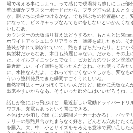
場で考える事にしよう。って感じで現場持ち越しにした部
壁は確かプラスターボードだから、プラグ打ち込まんとタ
か、胴ぶちに揉みつけるかな。でも胴ぶちの位置悪いと、
になって、ビスキャップなんてものをしないといかんくな
いしなあ。
カウンターの天板張り替えはどうするか、もともとは50m
ホワイトアッシュにクリアラッカー塗装を施したもの。そ
塗装がすれて剥がれていて、艶もまばらだったり。とにか
集製材だからなあ、木目も綺麗じゃない。だから、その上
た。オイルフィニッシュでなく、ピカピカのウレタン塗装
最近新しい、イイ塗料を知ったんだよね。それ使ってみた
に、水性なんだよ、これってすごくない？しかも、変なも
ういう塗料発見できた瞬間すごくうれしいね。
自然塗料はオーガっぽくていいんだけど、確かに天板なん
出来やすいからなあ。そういった部分にはいいだろうね、
話しが急にぶっ飛ぶけど、最近新しい電動ドライバードリル
ワフル。充電もあっという間にできる。
本体はつや消しで緑（この瞬間メーカーわかる）、バッテ
テリーの黒艶具合がたまらなく好き。どんどん穴あけたく
を購入。大、中、小とサイズをそろえる意味で買い足した