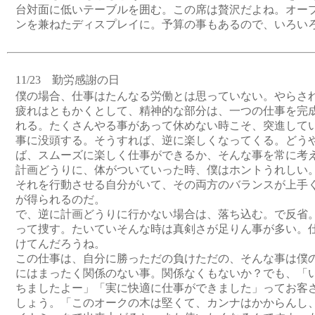
台対面に低いテーブルを囲む。この席は贅沢だよね。オー
ンを兼ねたディスプレイに。予算の事もあるので、いろい
11/23 勤労感謝の日
僕の場合、仕事はたんなる労働とは思っていない。やらさ
疲れはともかくとして、精神的な部分は、一つの仕事を完
れる。たくさんやる事があって休めない時こそ、突進して
事に没頭する。そうすれば、逆に楽しくなってくる。どう
ば、スムーズに楽しく仕事ができるか、そんな事を常に考
計画どうりに、体がついていった時、僕はホントうれしい
それを行動させる自分がいて、その両方のバランスが上手
が得られるのだ。
で、逆に計画どうりに行かない場合は、落ち込む。で反省
って捜す。たいていそんな時は真剣さが足りん事が多い。
けてんだろうね。
この仕事は、自分に勝っただの負けただの、そんな事は僕
にはまったく関係のない事。関係なくもないか？でも、「
ちましたよー」「実に快適に仕事ができました」ってお客
しょう。「このオークの木は堅くて、カンナはかからんし