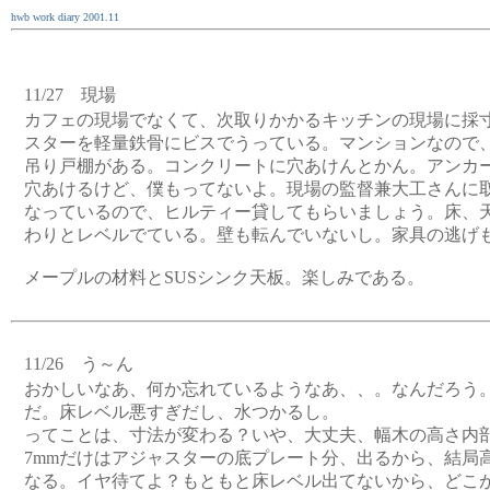
hwb work diary 2001.11
11/27 現場
カフェの現場でなくて、次取りかかるキッチンの現場に採
スターを軽量鉄骨にビスでうっている。マンションなので
吊り戸棚がある。コンクリートに穴あけんとかん。アンカ
穴あけるけど、僕もってないよ。現場の監督兼大工さんに
なっているので、ヒルティー貸してもらいましょう。床、
わりとレベルでている。壁も転んでいないし。家具の逃げ
メープルの材料とSUSシンク天板。楽しみである。
11/26 う～ん
おかしいなあ、何か忘れているようなあ、、。なんだろう
だ。床レベル悪すぎだし、水つかるし。
ってことは、寸法が変わる？いや、大丈夫、幅木の高さ内
7mmだけはアジャスターの底プレート分、出るから、結局高
なる。イヤ待てよ？もともと床レベル出てないから、どこ