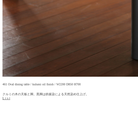
461 Oval dining table / kulumi oil finish / W2200 D850 H700
クルミの木の天板と脚。黒脚は鉄媒染による天然染め仕上げ。
L i s t