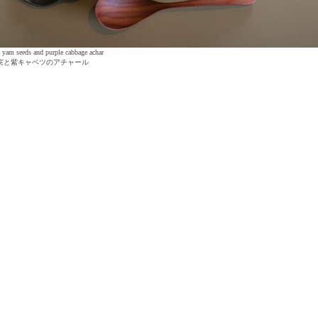
am seeds and purple cabbage achar
実と紫キャベツのアチャール