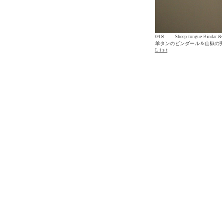
04８ Sheep tongue Bindar & y
羊タンのビンダール＆山椒の
L i s t