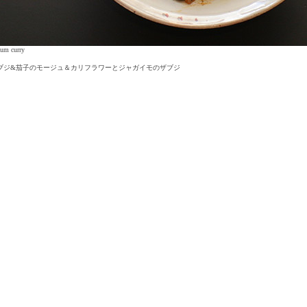
lum curry
ブジ&茄子のモージュ＆カリフラワーとジャガイモのザブジ