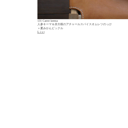
131 Carrot keema
人参キーマ＆赤大根のアチャールスパイスオムレツのっけ
＋夏みかんピックル
L i s t