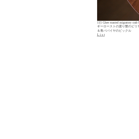
115 Ghee roasted migratory crab 
ギーローストの渡り蟹のビリ
＆青パパイヤのピックル
L i s t